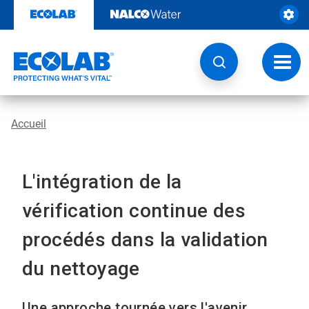
Sauter
au
contenu​​​​​​​
Navig
à
bascu
Accueil
L'intégration de la
vérification continue des
procédés dans la validation
du nettoyage
Une approche tournée vers l'avenir​​​​​​​