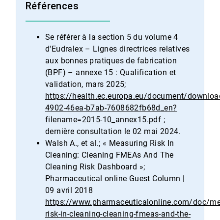
Références
Se référer à la section 5 du volume 4
d'Eudralex – Lignes directrices relatives
aux bonnes pratiques de fabrication
(BPF) – annexe 15 : Qualification et
validation​​​​​​​, mars 2025;
https://health.ec.europa.eu/document/downlo
4902-46ea-b7ab-7608682fb68d_en?
filename=2015-10_annex15.pdf
;
dernière consultation le 02 mai 2024.
Walsh A., et al.; « Measuring Risk In
Cleaning: Cleaning FMEAs And The
Cleaning Risk Dashboard »;
Pharmaceutical online Guest Column |
09 avril 2018
https://www.pharmaceuticalonline.com/doc/me
risk-in-cleaning-cleaning-fmeas-and-the-