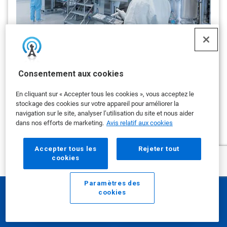
L’évolution de la conformité aux BPF
de l’UE : les projets du chapitre 4 et
Consentement aux cookies
de l’annexe 11 annoncent un virage
numérique
En cliquant sur « Accepter tous les cookies », vous acceptez le
By Ecolab
stockage des cookies sur votre appareil pour améliorer la
Les projets du chapitre 4 et de l’annexe 11 marquent un
navigation sur le site, analyser l’utilisation du site et nous aider
virage numérique
dans nos efforts de marketing.
Avis relatif aux cookies
on 17 MARS 2026
Accepter tous les
Rejeter tout
cookies
afficher plus
Paramètres des
cookies
Courriel
Appeler