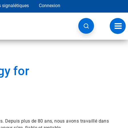
s signalétiques
Connexion
Navig
à
basc
y for
es. Depuis plus de 80 ans, nous avons travaillé dans
apeur sûre, fiable et rentable.