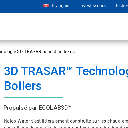
Français
Investisseurs
Fiche
hnologie 3D TRASAR pour chaudières
3D TRASAR™ Technolog
Boilers
Propulsé par ECOLAB3D™
Nalco Water s'est littéralement construite sur les chaudièr
des milliers de chaufferies pour soutenir la production de v