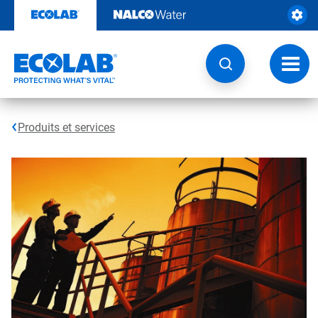
Sauter
au
contenu​​​​​​​
Navig
à
bascu
Produits et services