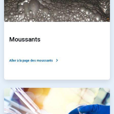
Moussants
Aller à la page des moussants
ArticleTile
2
de
2