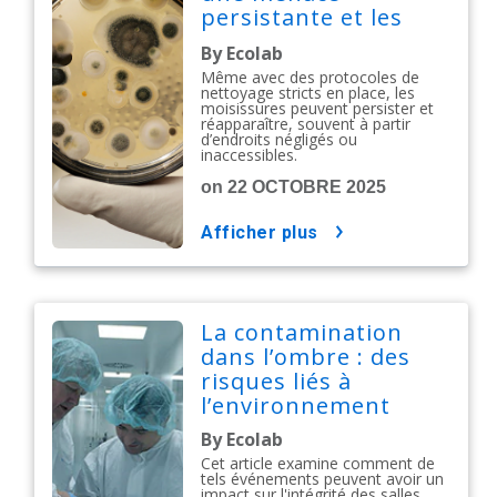
persistante et les
arguments en
By Ecolab
faveur d’une
Même avec des protocoles de
biodécontamination
nettoyage stricts en place, les
moisissures peuvent persister et
proactive
réapparaître, souvent à partir
d’endroits négligés ou
inaccessibles.
on 22 OCTOBRE 2025
afficher plus
La contamination
dans l’ombre : des
risques liés à
l’environnement
By Ecolab
Cet article examine comment de
tels événements peuvent avoir un
impact sur l'intégrité des salles