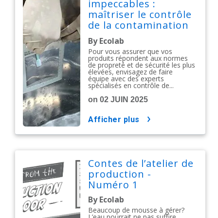
impeccables :
maîtriser le contrôle
de la contamination
dans les produits de
By Ecolab
soins personnels et
Pour vous assurer que vos
les cosmétiques
produits répondent aux normes
de propreté et de sécurité les plus
élevées, envisagez de faire
équipe avec des experts
spécialisés en contrôle de...
on 02 JUIN 2025
afficher plus
Contes de l’atelier de
production -
Numéro 1
By Ecolab
Beaucoup de mousse à gérer?
L’eau pourrait ne pas suffire.