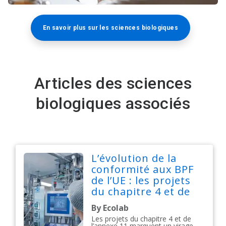
En savoir plus sur les sciences biologiques
Articles des sciences
biologiques associés
L’évolution de la
conformité aux BPF
de l’UE : les projets
du chapitre 4 et de
l’annexe 11
By Ecolab
annoncent un virage
Les projets du chapitre 4 et de
numérique
l’annexe 11 marquent un virage