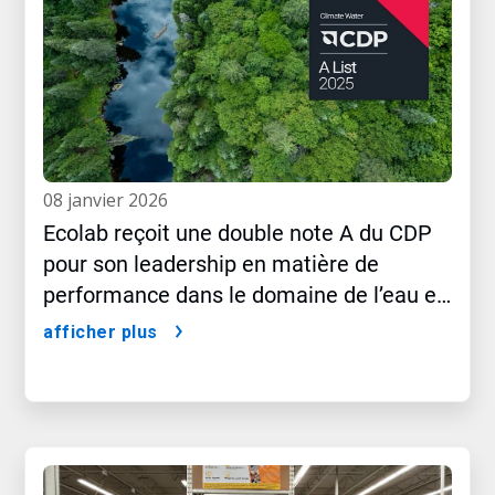
08 janvier 2026
Ecolab reçoit une double note A du CDP
pour son leadership en matière de
performance dans le domaine de l’eau et
du climat
afficher plus