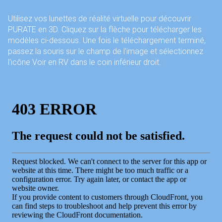
Utilisez vos lunettes de réalité virtuelle pour découvrir
PURATE en 3D. Cliquez sur la flèche pour télécharger les
modèles ci-dessous. Une fois le téléchargement terminé,
passez la souris sur le champ de l'image et sélectionnez
l'icône Voir en RV dans le coin inférieur droit.