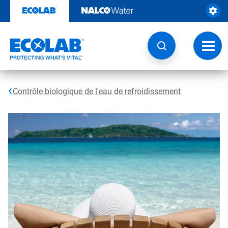
Sauter
au
contenu​​​​​​​
Navig
à
bascu
Contrôle biologique de l'eau de refroidissement