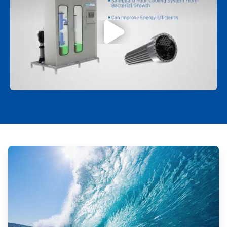
ArticleTile
1
de
2