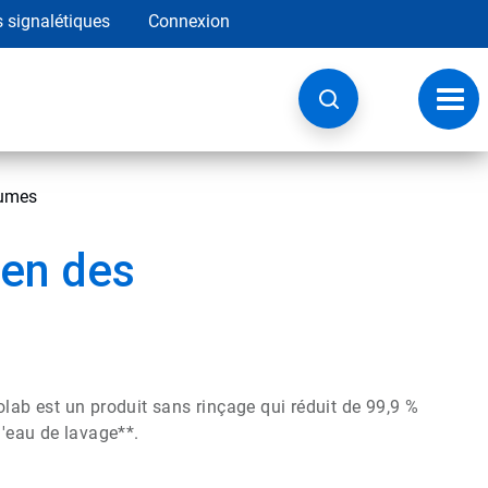
s signalétiques
Connexion
Navig
à
basc
gumes
ien des
olab est un produit sans rinçage qui réduit de 99,9 %
l'eau de lavage**.