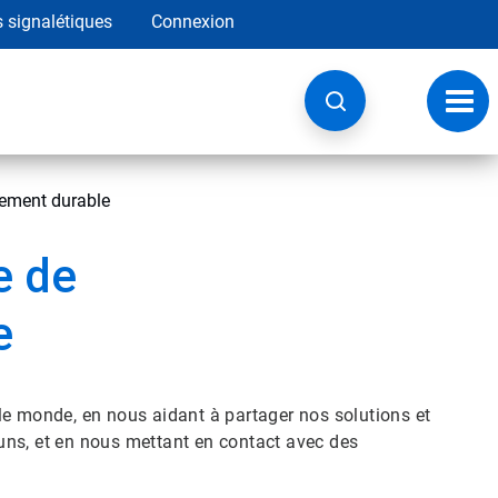
s signalétiques
Connexion
Navig
à
basc
ement durable
e de
e
le monde, en nous aidant à partager nos solutions et
mmuns, et en nous mettant en contact avec des