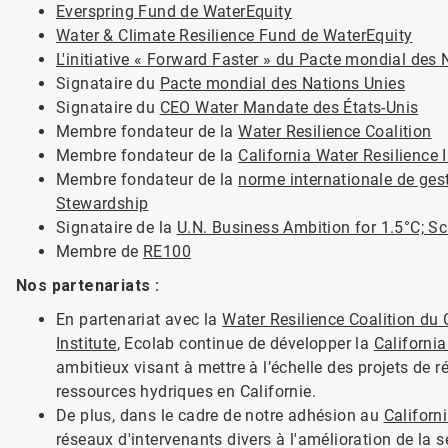
Everspring Fund de WaterEquity
Water & Climate Resilience Fund de WaterEquity
L'initiative « Forward Faster » du Pacte mondial des
Signataire du
Pacte mondial des Nations Unies
Signataire du
CEO Water Mandate des États-Unis
Membre fondateur de la
Water Resilience Coalition
Membre fondateur de la
California Water Resilience I
Membre fondateur de la
norme internationale de gest
Stewardship
Signataire de la
U.N. Business Ambition for 1.5°C; Sc
Membre de
RE100
Nos partenariats :
En partenariat avec la
Water Resilience Coalition d
Institute
, Ecolab continue de développer la
California
ambitieux visant à mettre à l’échelle des projets de ré
ressources hydriques en Californie.
De plus, dans le cadre de notre adhésion au
Californ
réseaux d'intervenants divers à l'amélioration de la sé