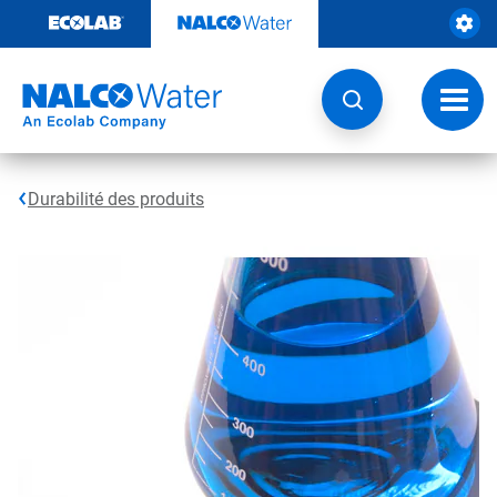
Sauter
au
contenu​​​​​​​
Navig
à
bascu
Durabilité des produits