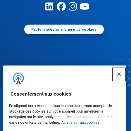
Préférences en matière de cookies
Consentement aux cookies
© Ecolab Inc. 2025
En cliquant sur « Accepter tous les cookies », vous acceptez le
stockage des cookies sur votre appareil pour améliorer la
Fiches signalétiques
|
Politique de confidentialité
|
navigation sur le site, analyser l’utilisation du site et nous aider
dans nos efforts de marketing.
Avis relatif aux cookies
Modalités d'utilisation