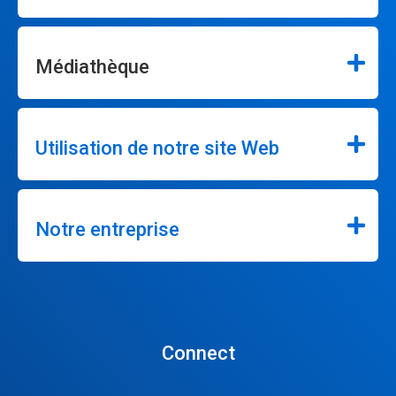
Médiathèque
Utilisation de notre site Web
Notre entreprise
Connect