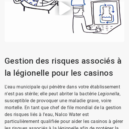
Gestion des risques associés à
la légionelle pour les casinos​​​​​​​
L'eau municipale qui pénètre dans votre établissement
n'est pas stérile; elle peut abriter la bactérie
Legionella
,
susceptible de provoquer une maladie grave, voire
mortelle. En tant que chef de file mondial de la gestion
des risques liés à l'eau, Nalco Water est
particulièrement qualifiée pour aider les casinos à gérer
les risques associés à la légionelle afin de protéger la