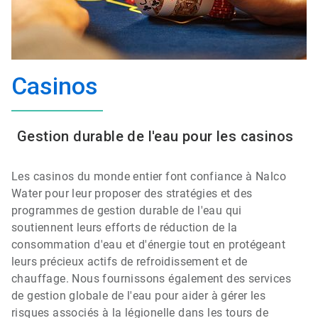
Casinos
Gestion durable de l'eau pour les casinos​​​​​​​
Les casinos du monde entier font confiance à Nalco
Water pour leur proposer des stratégies et des
programmes de gestion durable de l'eau qui
soutiennent leurs efforts de réduction de la
consommation d'eau et d'énergie tout en protégeant
leurs précieux actifs de refroidissement et de
chauffage. Nous fournissons également des services
de gestion globale de l'eau pour aider à gérer les
risques associés à la légionelle dans les tours de