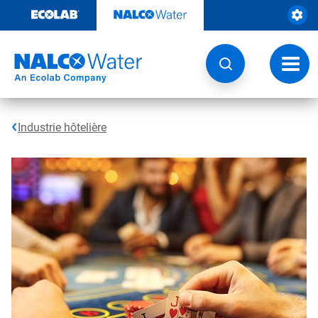
Sauter
au
contenu​​​​​​​
Navig
à
bascu
Industrie hôtelière