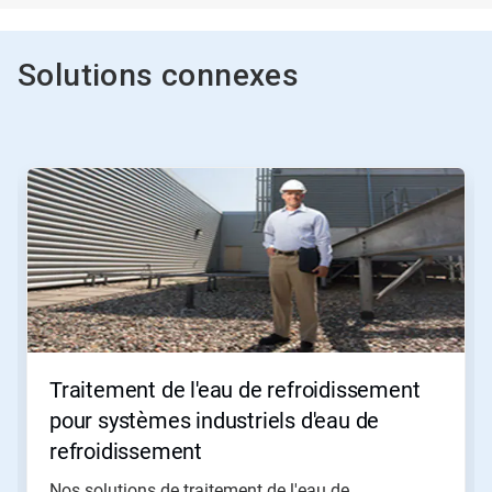
Solutions connexes
Ceci
est
un
carrousel.
Utilisez
les
boutons
Suivant
et
Précédent
pour
Traitement de l'eau de refroidissement
naviguer
ou
pour systèmes industriels d'eau de
sautez
refroidissement
à
une
Nos solutions de traitement de l'eau de