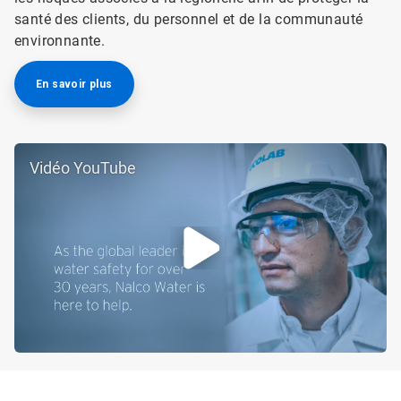
santé des clients, du personnel et de la communauté
environnante.
En savoir plus
Vidéo YouTube