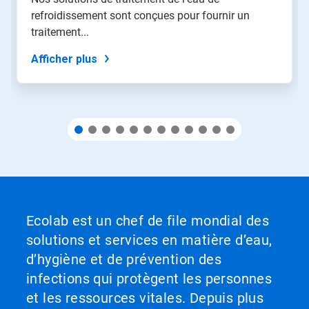
diapositive
refroidissement sont conçues pour fournir un
en
utilisant
traitement...
les
points
Afficher plus
de
navigation.
Ecolab est un chef de file mondial des
solutions et services en matière d’eau,
d’hygiène et de prévention des
infections qui protègent les personnes
et les ressources vitales. Depuis plus