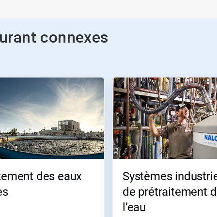
rburant connexes
itement des eaux
Systèmes industri
es
de prétraitement 
l’eau