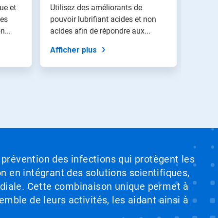
ue et
Utilisez des améliorants de
Les so
mes
pouvoir lubrifiant acides et non
perfor
n...
acides afin de répondre aux...
optimi
Afficher plus
Affich
 prévention des infections qui protègent les
on en intégrant des solutions scientifiques,
ndiale. Cette combinaison unique permet à
emble de leurs activités, les aidant ainsi à