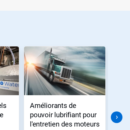
els
Améliorants de
Solu
de
pouvoir lubrifiant pour
de l
l'entretien des moteurs
acti