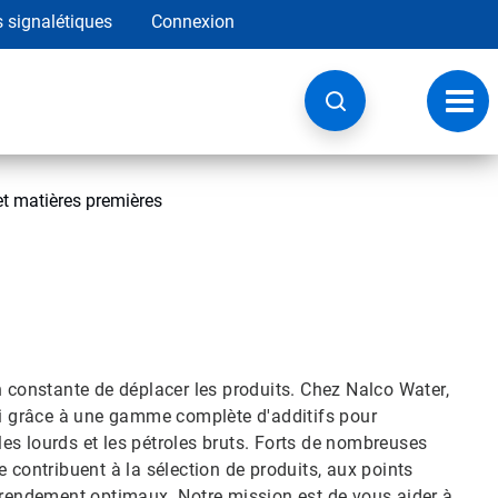
s signalétiques
Connexion
Navig
à
basc
t matières premières
n constante de déplacer les produits. Chez Nalco Water,
éfi grâce à une gamme complète d'additifs pour
oles lourds et les pétroles bruts. Forts de nombreuses
 contribuent à la sélection de produits, aux points
n rendement optimaux. Notre mission est de vous aider à