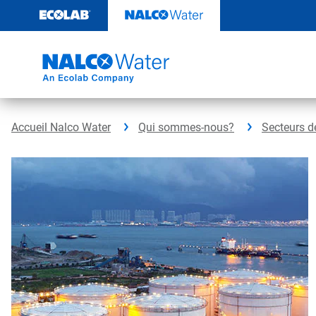
Sauter
au
contenu​​​​​​​
Accueil Nalco Water
Qui sommes-nous?
Secteurs d