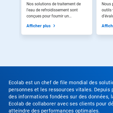
d'eau de
diapositive
le dans
Nos solutions de traitement de
Nous 
en
le GPL
refroidissement
l'eau de refroidissement sont
outils
utilisant
ns...
conçues pour fournir un
d'éval
les
traitement...
effica
points
Afficher plus
Affich
de
navigation.
Ecolab est un chef de file mondial des soluti
personnes et les ressources vitales. Depuis p
des informations fondées sur des données, l
Ecolab de collaborer avec ses clients pour déf
atteindre des performances optimales.