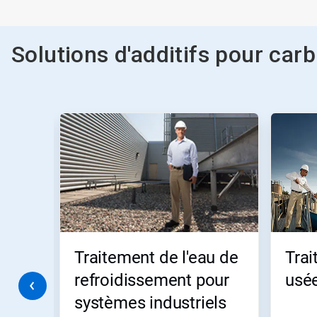
Solutions d'additifs pour ca
Ceci
est
un
carrousel.
Utilisez
les
boutons
Suivant
et
Précédent
pour
pour
Traitement de l'eau de
Tra
naviguer
ou
refroidissement pour
usé
sautez
systèmes industriels
à
une