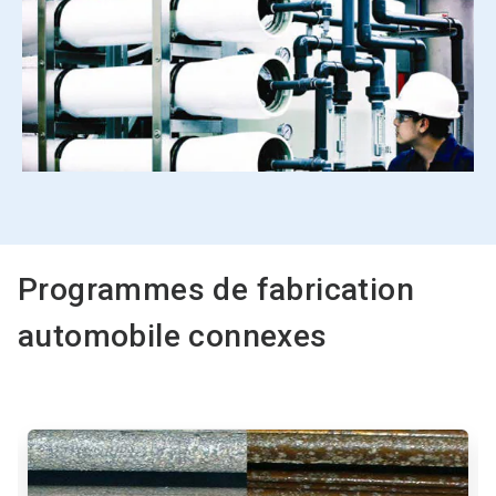
Programmes de fabrication
automobile connexes
Ceci
est
un
carrousel.