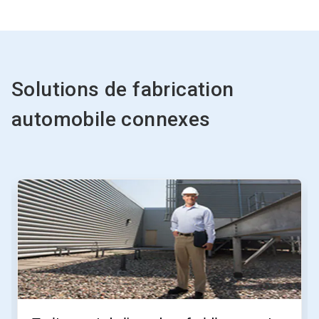
Solutions de fabrication
automobile connexes
Ceci
est
un
carrousel.
Utilisez
les
boutons
Suivant
et
Précédent
pour