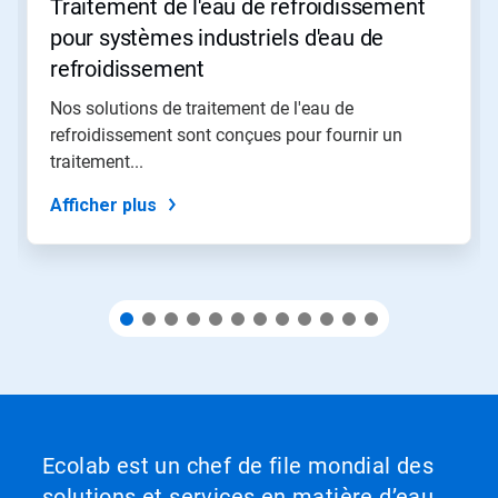
Traitement de l'eau de refroidissement
naviguer
ou
pour systèmes industriels d'eau de
sautez
refroidissement
à
une
Nos solutions de traitement de l'eau de
diapositive
refroidissement sont conçues pour fournir un
en
utilisant
traitement...
les
points
Afficher plus
de
navigation.
Ecolab est un chef de file mondial des
solutions et services en matière d’eau,