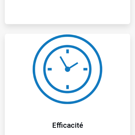
ArticleTile
2
de
4
Efficacité