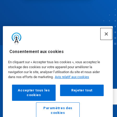
Consentement aux cookies
© Ecolab Inc. 2025
En cliquant sur « Accepter tous les cookies », vous acceptez le
stockage des cookies sur votre appareil pour améliorer la
Fiches signalétiques
|
Politique de confidentialité
|
navigation sur le site, analyser l’utilisation du site et nous aider
dans nos efforts de marketing.
Avis relatif aux cookies
Modalités d'utilisation
Accepter tous les
Rejeter tout
cookies
Paramètres des
cookies