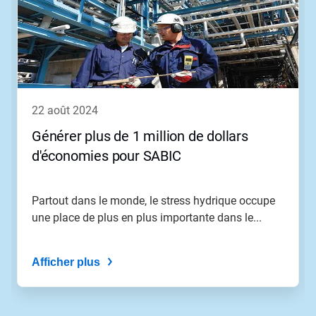
carrousel.
Utilisez
les
boutons
Suivant
et
Précédent
pour
22 août 2024
naviguer
ou
Générer plus de 1 million de dollars
sautez
d'économies pour SABIC
à
une
diapositive
en
Partout dans le monde, le stress hydrique occupe
utilisant
une place de plus en plus importante dans le...
les
points
de
Afficher plus
navigation.