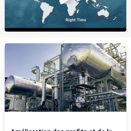
ArticleTile
1
de
3