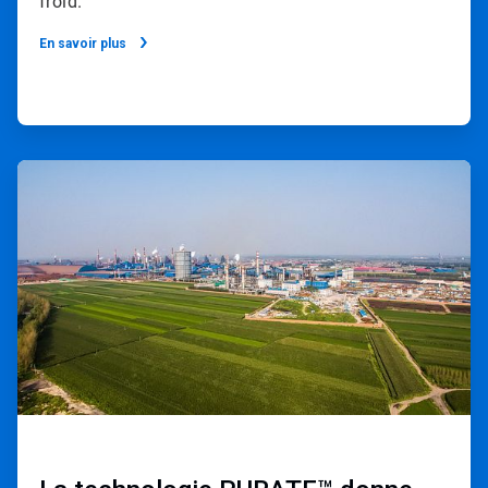
froid.
En savoir plus
ArticleTile
2
de
2