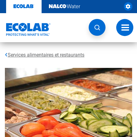
Sauter
au
contenu​​​​​​​
Navig
à
bascu
Services alimentaires et restaurants