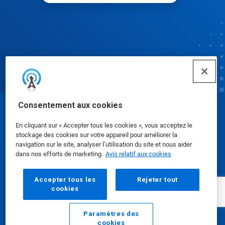
Consentement aux cookies
© Ecolab Inc. 2025
En cliquant sur « Accepter tous les cookies », vous acceptez le
stockage des cookies sur votre appareil pour améliorer la
Fiches signalétiques
|
Politique de confidentialité
|
navigation sur le site, analyser l’utilisation du site et nous aider
dans nos efforts de marketing.
Avis relatif aux cookies
Modalités d'utilisation
Accepter tous les
Rejeter tout
cookies
Paramètres des
cookies