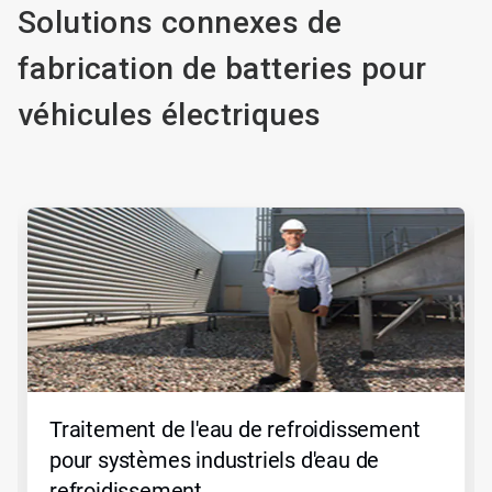
Solutions connexes de
fabrication de batteries pour
véhicules électriques
Ceci
est
un
carrousel.
Utilisez
les
boutons
Suivant
et
Précédent
pour
Traitement de l'eau de refroidissement
naviguer
ou
pour systèmes industriels d'eau de
sautez
refroidissement