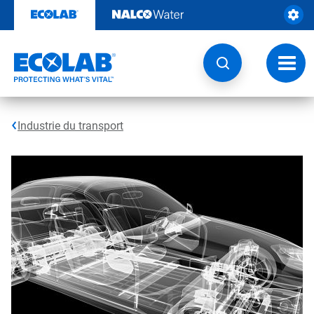
Sauter
au
contenu​​​​​​​
Navig
à
bascu
Industrie du transport