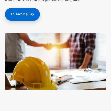
En savoir plus
ArticleTile
2
de
2