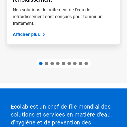
à
une
Nos solutions de traitement de l'eau de
diapositive
refroidissement sont conçues pour fournir un
en
utilisant
traitement...
les
points
Afficher plus
de
navigation.
Ecolab est un chef de file mondial des
solutions et services en matière d’eau,
d’hygiène et de prévention des