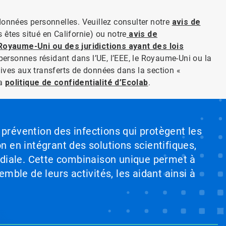
données personnelles. Veuillez consulter notre
avis de
 êtes situé en Californie) ou notre
avis de
u Royaume-Uni ou des juridictions ayant des lois
personnes résidant dans l’UE, l’EEE, le Royaume-Uni ou la
ives aux transferts de données dans la section «
la
politique de confidentialité d’Ecolab
.
 prévention des infections qui protègent les
on en intégrant des solutions scientifiques,
ndiale. Cette combinaison unique permet à
emble de leurs activités, les aidant ainsi à