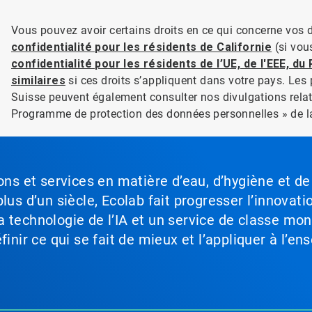
Vous pouvez avoir certains droits en ce qui concerne vos 
confidentialité pour les résidents de Californie
(si vous
confidentialité pour les résidents de l’UE, de l'EEE, d
similaires
si ces droits s’appliquent dans votre pays. Les 
Suisse peuvent également consulter nos divulgations relat
Programme de protection des données personnelles » de 
ons et services en matière d’eau, d’hygiène et de
lus d’un siècle, Ecolab fait progresser l’innovati
a technologie de l’IA et un service de classe mo
inir ce qui se fait de mieux et l’appliquer à l’ens